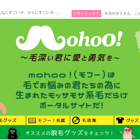
にすごいぞ、さらにすごいぞ......
注目トピックス
今日のタクさん こ
ぞ......