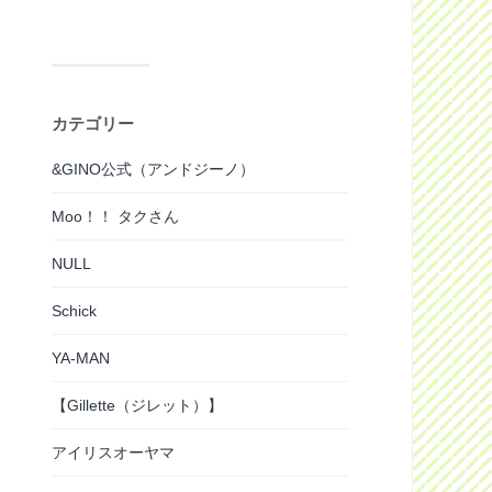
カテゴリー
&GINO公式（アンドジーノ）
Moo！！ タクさん
NULL
Schick
YA-MAN
【Gillette（ジレット）】
アイリスオーヤマ