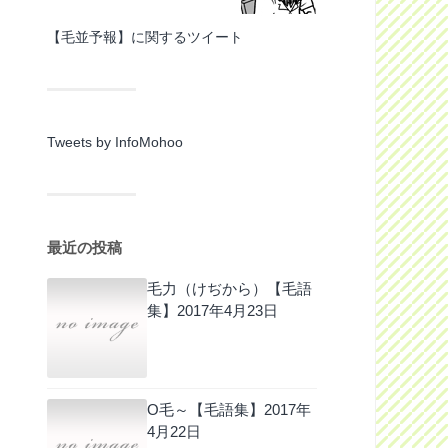
【毛並予報】に関するツイート
Tweets by InfoMohoo
最近の投稿
毛力（けぢから）【毛語
集】
2017年4月23日
O毛～【毛語集】
2017年
4月22日