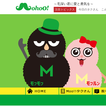
～毛深い君に愛と勇気を～
注目トピックス
今日のタクさん こんな