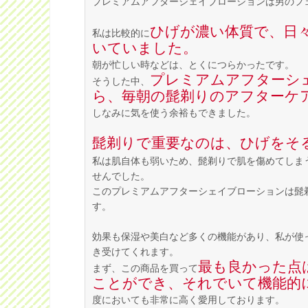
プレミアムアフターシェイブローションは男のフ
ひげが濃い体質で、日
私は比較的に
いていました。
朝が忙しい時などは、とくにつらかったです。
プレミアムアフターシ
そうした中、
ら、毎朝の髭剃りのアフターケ
しなみに気を使う余裕もできました。
髭剃りで重要なのは、ひげをそ
私は肌自体も弱いため、髭剃りで肌を傷めてしま
せんでした。
このプレミアムアフターシェイブローションは髭
す。
効果も保湿や美白など多くの機能があり、私が使
き受けてくれます。
最も良かった点
まず、この商品を買って
ことができ、それでいて機能的
度においても非常に高く愛用しております。