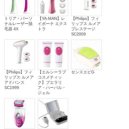
トリア・パーソ
【YA-MAN】レ
【Philips】フィ
ナルレーザー脱
イボーテ エクス
リップス ルメア
毛器 4X
トラ
プレステージ
SC2009
【Philips】フィ
【エルシーラブ
センスエピG
リップス ルメア
コスメティッ
アドバンス
ク】プエラリ
SC1999
ア・ハーバル・
ジェル