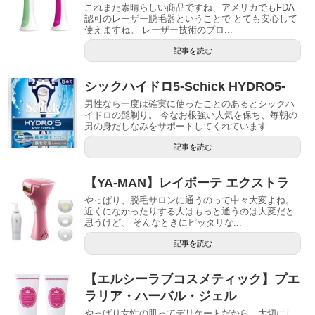
これまた素晴らしい商品ですね、アメリカでもFDA
認可のレーザー脱毛器ということで とても安心して
使えますね。 レーザー技術のプロ...
記事を読む
シックハイドロ5-Schick HYDRO5-
男性なら一度は確実に使ったことのあるとシックハ
イドロの髭剃り。 今なお根強い人気を保ち、毎朝の
男の身だしなみをサポートしてくれています...
記事を読む
【YA-MAN】レイボーテ エクストラ
やっぱり、脱毛サロンに通うのって中々大変よね。
近くになかったりする人はもっと通うのは大変だと
思うけど、 そんなときにピッタリな...
記事を読む
【エルシーラブコスメティック】プエ
ラリア・ハーバル・ジェル
やっぱり女性の肌ってデリケートだから、大切にし