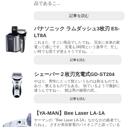
品であるこ...
記事を読む
パナソニック ラムダッシュ3枚刃 ES-
LT8A
これまた、すごい商品でしたでね。 完全に未来の家
電って感じです。 充電も1時間という激早で、忙し
い時でも慌てず使えそうですね。 ...
記事を読む
シェーバー２枚刃充電式GD-ST204
やはり、男性にとって髭というものは剃るものでも
あり、整えるものでもある。 似ているようで微妙に
違うんですね～。 髭は男の秘密の武...
記事を読む
【YA-MAN】Bee Laser LA-1A
ヤーマンの『Bee Laser LA-1A』なかなかの曲者でし
たねぇ。 さすが美容家電のパイオニアと謳っている